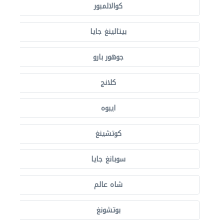
كوالالمبور
بيتالينغ جايا
جوهور بارو
كلانج
ايبوه
كوتشينغ
سوبانغ جايا
شاه عالم
بوتشونغ