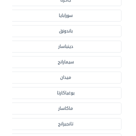
جاكرتا
سورابايا
باندونق
دينباسار
سيمارانج
ميدان
يوغياكارتا
ماكاسار
تانجيرانج