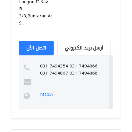
Langon II Kav
B-
3/3,Buntaran,Asemrowo,
S...
أرسل بريد الكتروني
اتصل الآن
031 7494354 031 7494866
031 7494867 031 7494868
http://