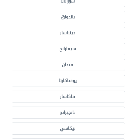
سورابايا
باندونق
دينباسار
سيمارانج
ميدان
يوغياكارتا
ماكاسار
تانجيرانج
بيكاسي