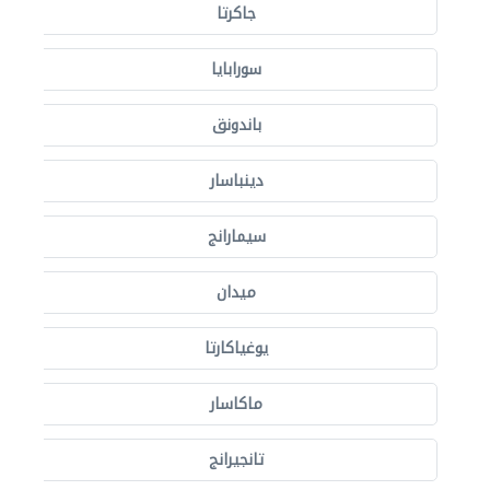
جاكرتا
سورابايا
باندونق
دينباسار
سيمارانج
ميدان
يوغياكارتا
ماكاسار
تانجيرانج