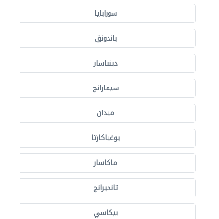
سورابايا
باندونق
دينباسار
سيمارانج
ميدان
يوغياكارتا
ماكاسار
تانجيرانج
بيكاسي