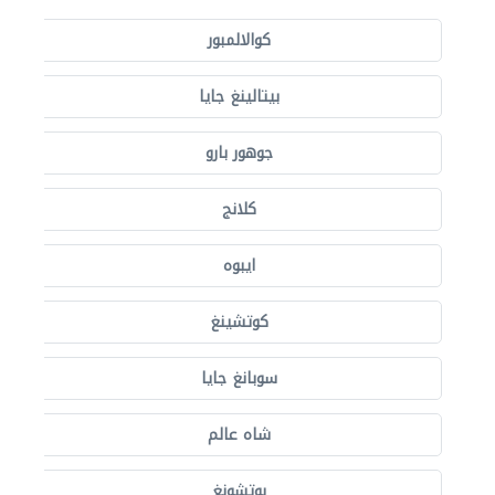
كوالالمبور
بيتالينغ جايا
جوهور بارو
كلانج
ايبوه
كوتشينغ
سوبانغ جايا
شاه عالم
بوتشونغ