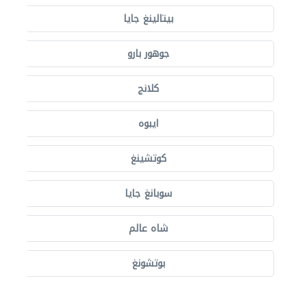
بيتالينغ جايا
جوهور بارو
كلانج
ايبوه
كوتشينغ
سوبانغ جايا
شاه عالم
بوتشونغ