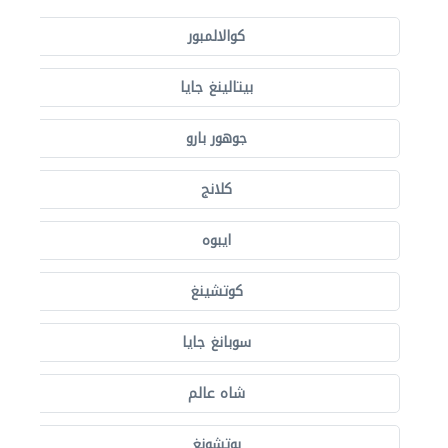
كوالالمبور
بيتالينغ جايا
جوهور بارو
كلانج
ايبوه
كوتشينغ
سوبانغ جايا
شاه عالم
بوتشونغ