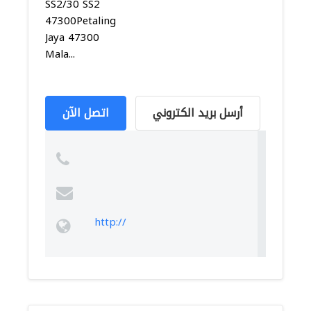
SS2/30 SS2
47300Petaling
Jaya 47300
Mala...
أرسل بريد الكتروني
اتصل الآن
http://