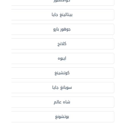
كوالالمبور
بيتالينغ جايا
جوهور بارو
كلانج
ايبوه
كوتشينغ
سوبانغ جايا
شاه عالم
بوتشونغ