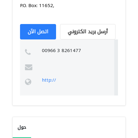
P.O. Box: 11652,
أرسل بريد الكتروني
اتصل الآن
00966 3 8261477
http://
حول