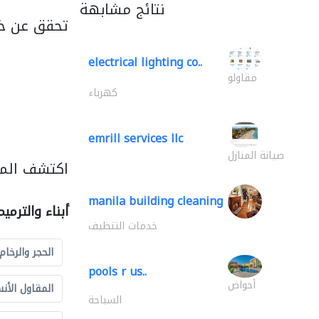
نتائج مشابهة
تحقق عن خد
electrical lighting co..
مقاولو
كهرباء
emrill services llc
صيانة المنازل
اكتشف المزي
manila building cleaning
أبناء والترمي
خدمات التنظيف
الحجر والرخام
pools r us..
أحواض
المقاول الأن
السباحة