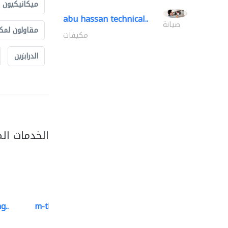
ميكانيكيون
abu hassan technical..
صيانة
مقاولون لمك
مكيفات
الدرابزين
الخدمات ال
g..
m-three building materials
موردو مواد البناء