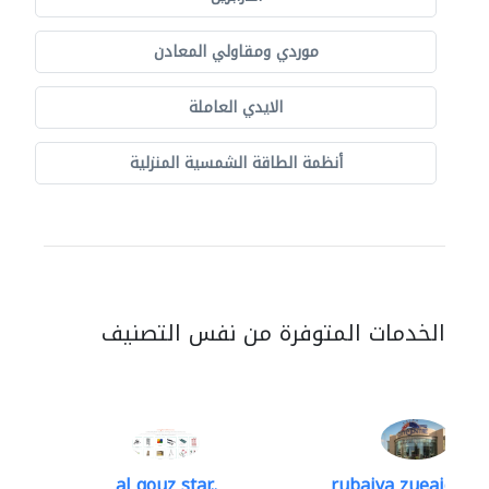
موردي ومقاولي المعادن
الايدي العاملة
أنظمة الطاقة الشمسية المنزلية
الخدمات المتوفرة من نفس التصنيف
al qouz star..
rubaiya zueaid bldg