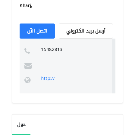
Kharj,
أرسل بريد الكتروني
اتصل الآن
15482813
http://
حول