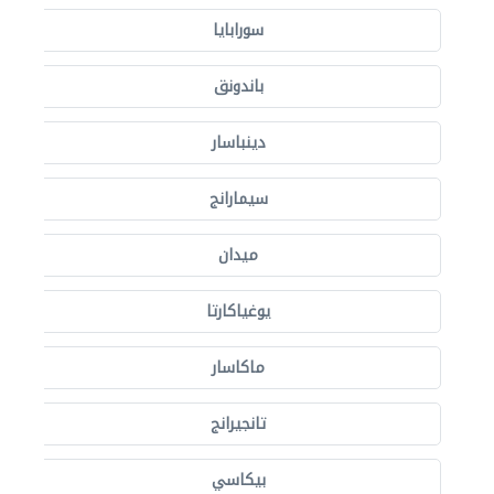
سورابايا
باندونق
دينباسار
سيمارانج
ميدان
يوغياكارتا
ماكاسار
تانجيرانج
بيكاسي