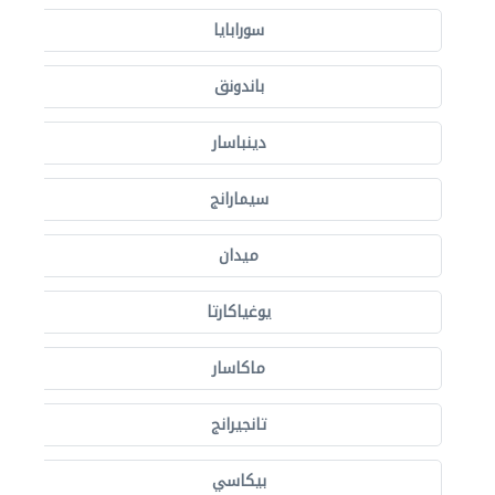
سورابايا
باندونق
دينباسار
سيمارانج
ميدان
يوغياكارتا
ماكاسار
تانجيرانج
بيكاسي