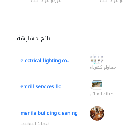
موردو مواد البناء
موردو مواد البناء
نتائج مشابهة
electrical lighting co..
مقاولو كهرباء
emrill services llc
صيانة المنازل
manila building cleaning
خدمات التنظيف