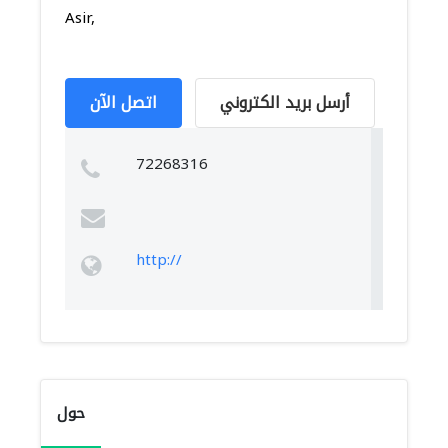
Asir,
أرسل بريد الكتروني
اتصل الآن
72268316
http://
حول