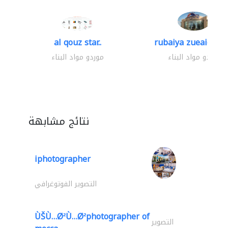
al qouz star..
rubaiya zueaid bldg
موردو مواد البناء
موردو مواد البناء
نتائج مشابهة
iphotographer
التصوير الفوتوغرافي
ÙŠÙ…Ø²Ù…Ø²photographer of
التصوير