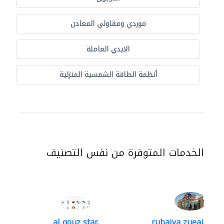
موردي ومقاولي المعادن
الايدي العاملة
أنظمة الطاقة الشمسية المنزلية
الخدمات المتوفرة من نفس التصنيف
al qouz star..
rubaiya zueaid bldg