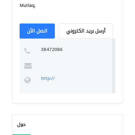
Mutlaq,
أرسل بريد الكتروني
اتصل الآن
38472086
http://
حول