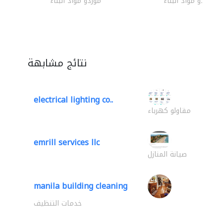
موردو مواد البناء
موردو مواد البناء
نتائج مشابهة
electrical lighting co..
مقاولو كهرباء
emrill services llc
صيانة المنازل
manila building cleaning
خدمات التنظيف