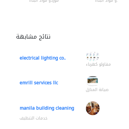
موردو مواد البناء
موردو مواد البناء
نتائج مشابهة
electrical lighting co..
مقاولو كهرباء
emrill services llc
صيانة المنازل
manila building cleaning
خدمات التنظيف