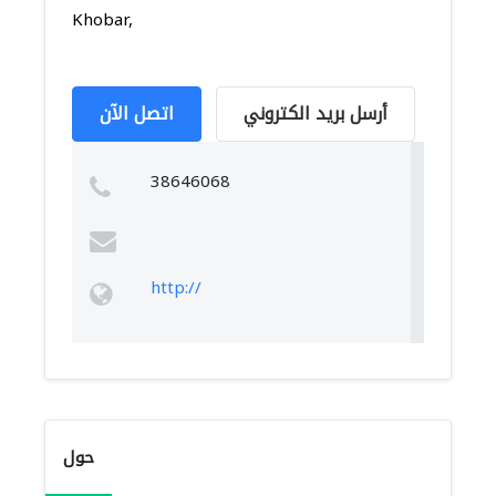
Khobar,
أرسل بريد الكتروني
اتصل الآن
38646068
http://
حول