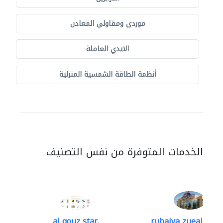
موردي ومقاولي المعادن
الايدي العاملة
أنظمة الطاقة الشمسية المنزلية
الخدمات المتوفرة من نفس التصنيف
al qouz star..
rubaiya zueaid bldg