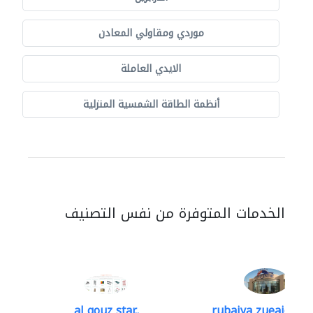
موردي ومقاولي المعادن
الايدي العاملة
أنظمة الطاقة الشمسية المنزلية
الخدمات المتوفرة من نفس التصنيف
al qouz star..
rubaiya zueaid bldg