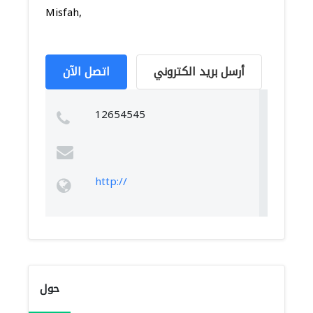
Misfah,
أرسل بريد الكتروني
اتصل الآن
12654545
http://
حول