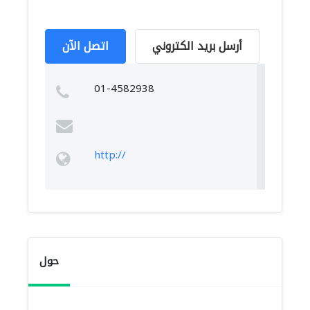
أرسل بريد الكتروني
اتصل الآن
01-4582938
http://
حول