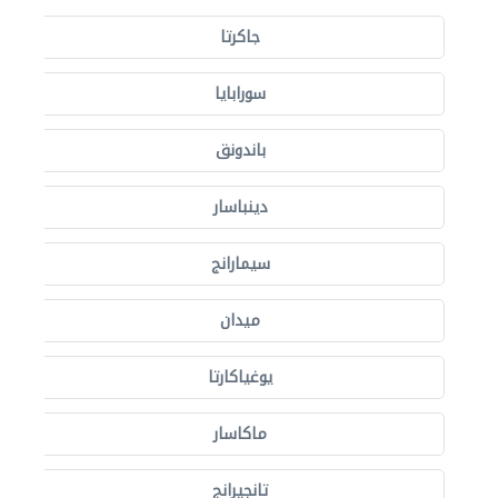
جاكرتا
سورابايا
باندونق
دينباسار
سيمارانج
ميدان
يوغياكارتا
ماكاسار
تانجيرانج