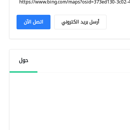
https://www.bing.com/maps?osid=373ed130-3c02-47
أرسل بريد الكتروني
اتصل الآن
حول