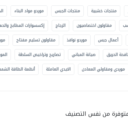
منتجات خشبية
منتجات الجبس
موردو مواد البناء
ال
سب
مقاولون اختصاصيون
الزجاج
إكسسوارات المطابخ والحم
أعمال جبس
موردو نوافذ
مقاولون تسليم مفتاح
مور
افحة الحريق
صيانة المباني
تصاريح وتراخيص السلطة
الموب
موردي ومقاولي المعادن
الايدي العاملة
أنظمة الطاقة الشمسي
متوفرة من نفس التصنيف