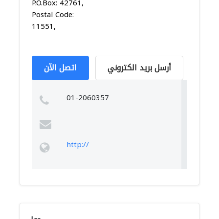
P.O.Box: 42761,
Postal Code:
11551,
أرسل بريد الكتروني
اتصل الآن
01-2060357
http://