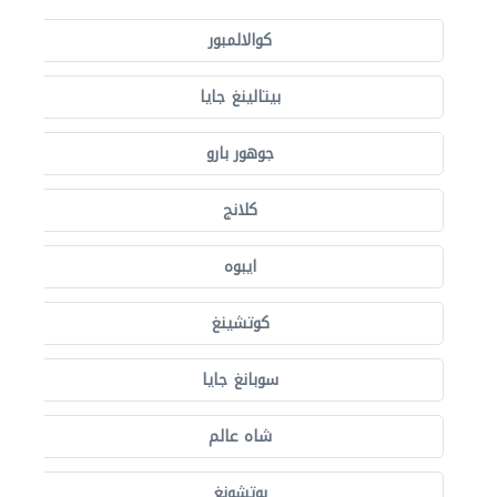
كوالالمبور
بيتالينغ جايا
جوهور بارو
كلانج
ايبوه
كوتشينغ
سوبانغ جايا
شاه عالم
بوتشونغ