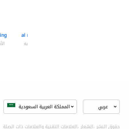
ding
al mashrabia furniture..
الأثاث والمفروشات المنزلية
الأ
حقوق النشر ،الشعار ،العلامات التقنية والعلامات ذات الصلة