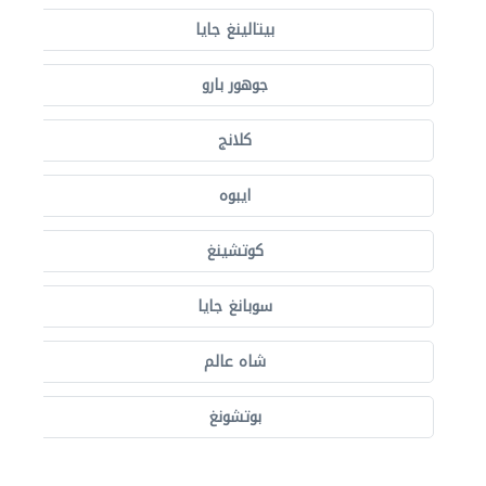
بيتالينغ جايا
جوهور بارو
كلانج
ايبوه
كوتشينغ
سوبانغ جايا
شاه عالم
بوتشونغ