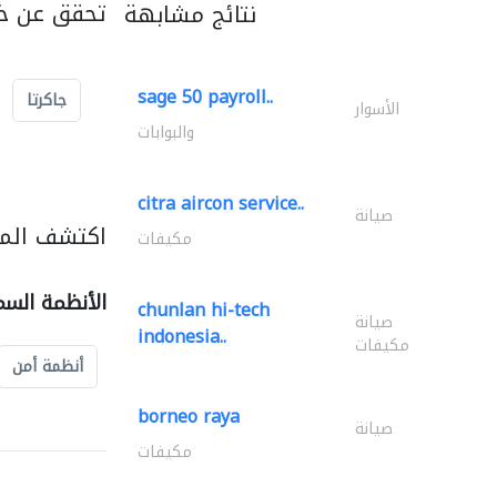
تحقق عن خد
نتائج مشابهة
sage 50 payroll..
جاكرتا
الأسوار
والبوابات
citra aircon service..
صيانة
اكتشف المز
مكيفات
الأنظمة السم
chunlan hi-tech
صيانة
indonesia..
مكيفات
أنظمة أمن
borneo raya
صيانة
مكيفات