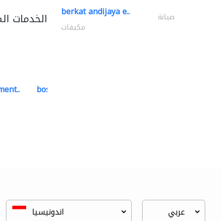
berkat andijaya e..
الخدمات ال
صيانة
مكيفات
ment..
bosch security systems..
أنظمة الاتصالات