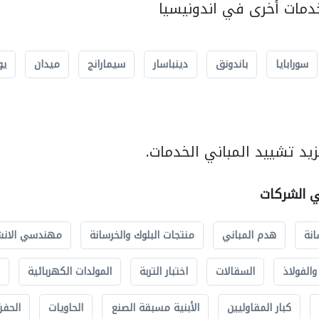
مات أخرى في اندونيسيا
سورابايا
باندونق
دينباسار
سيمارانج
ميدان
يو
يد تشييد المباني الخدمات.
ي الشركات
انة
هدم المباني
منتجات البلوك والخرسانة
مهندسي الانش
الفولاذ
السقالات
اختبار التربة
المولدات الكهربائية
كبار المقاوليين
الأبنية مسبقة الصنع
الحاويات
الحفري