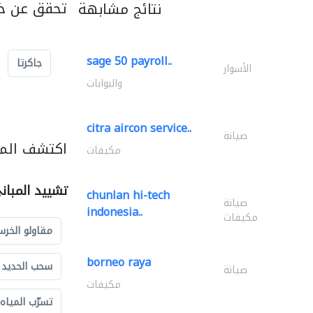
تحقق عن خد
نتائج مشابهة
sage 50 payroll..
جاكرتا
الأسوار
والبوابات
citra aircon service..
صيانة
اكتشف المز
مكيفات
تشييد المبان
chunlan hi-tech
صيانة
indonesia..
مكيفات
مقاولو الخرس
borneo raya
سحب الحديد و
صيانة
مكيفات
تسرّب المياه