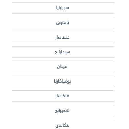
سورابايا
باندونق
دينباسار
سيمارانج
ميدان
يوغياكارتا
ماكاسار
تانجيرانج
بيكاسي