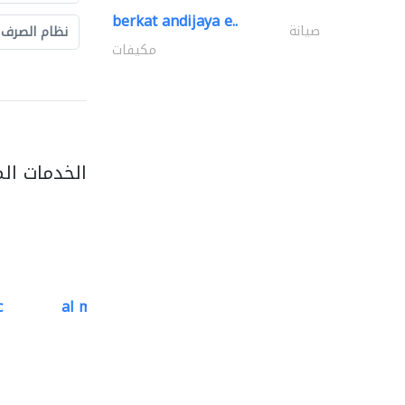
berkat andijaya e..
صيانة
نظام الصرف
مكيفات
الخدمات ال
c
al mutathawer insulation..
تسرّب المياه