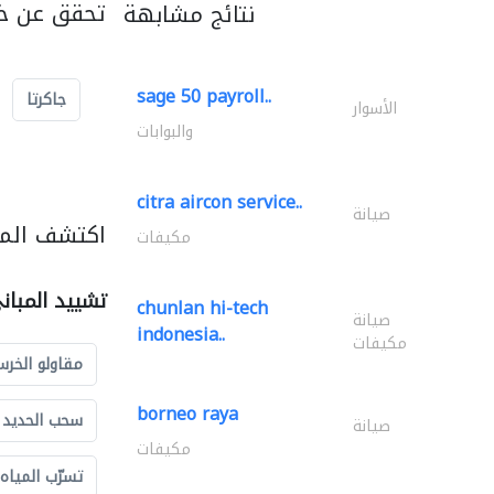
تحقق عن خد
نتائج مشابهة
sage 50 payroll..
جاكرتا
الأسوار
والبوابات
citra aircon service..
صيانة
اكتشف المز
مكيفات
تشييد المبان
chunlan hi-tech
صيانة
indonesia..
مكيفات
مقاولو الخرس
borneo raya
سحب الحديد و
صيانة
مكيفات
تسرّب المياه