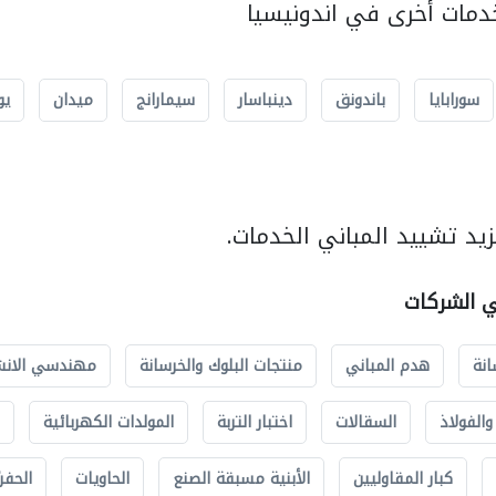
مات أخرى في اندونيسيا
سورابايا
باندونق
دينباسار
سيمارانج
ميدان
يو
يد تشييد المباني الخدمات.
ي الشركات
انة
هدم المباني
منتجات البلوك والخرسانة
مهندسي الانش
الفولاذ
السقالات
اختبار التربة
المولدات الكهربائية
كبار المقاوليين
الأبنية مسبقة الصنع
الحاويات
الحفري