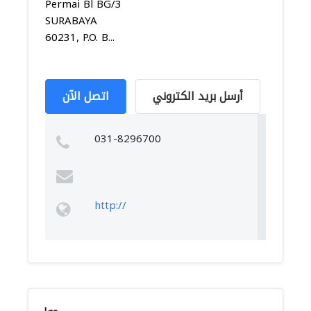
Permai Bl BG/3
SURABAYA
60231, P.O. B...
أرسل بريد الكتروني
اتصل الآن
031-8296700
http://