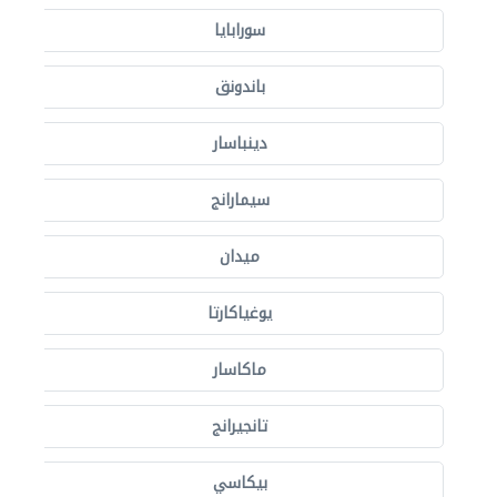
سورابايا
باندونق
دينباسار
سيمارانج
ميدان
يوغياكارتا
ماكاسار
تانجيرانج
بيكاسي