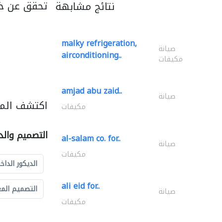
تحقق عن خد
نتائج مشابهة
malky refrigeration,
صيانة
airconditioning..
مكيفات
amjad abu zaid..
صيانة
اكتشف المز
مكيفات
التصميم والد
al-salam co. for..
صيانة
مكيفات
الديكور الداخ
ali eid for..
التصميم الم
صيانة
مكيفات