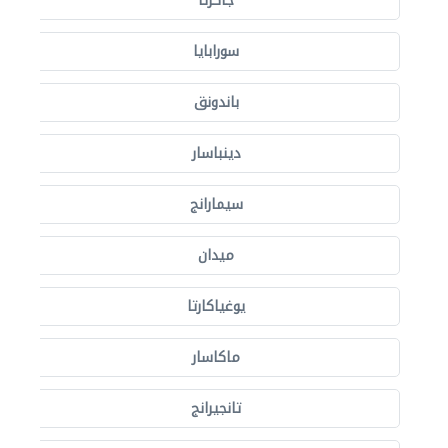
جاكرتا
سورابايا
باندونق
دينباسار
سيمارانج
ميدان
يوغياكارتا
ماكاسار
تانجيرانج