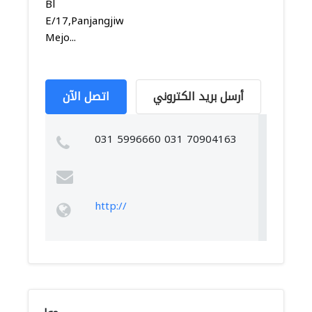
Bl
E/17,Panjangjiwo,Tenggilis
Mejo...
أرسل بريد الكتروني
اتصل الآن
031 5996660 031 70904163
http://