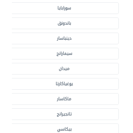
سورابايا
باندونق
دينباسار
سيمارانج
ميدان
يوغياكارتا
ماكاسار
تانجيرانج
بيكاسي