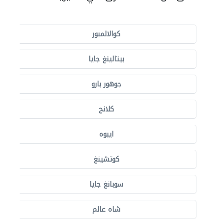
كوالالمبور
بيتالينغ جايا
جوهور بارو
كلانج
ايبوه
كوتشينغ
سوبانغ جايا
شاه عالم