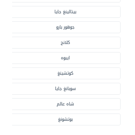
بيتالينغ جايا
جوهور بارو
كلانج
ايبوه
كوتشينغ
سوبانغ جايا
شاه عالم
بوتشونغ