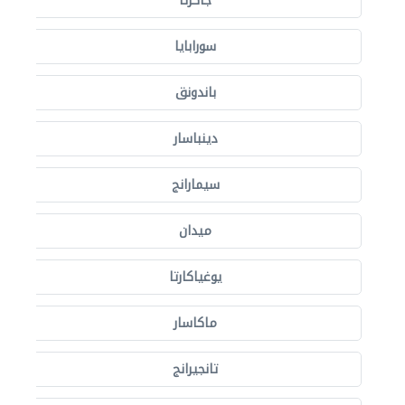
جاكرتا
سورابايا
باندونق
دينباسار
سيمارانج
ميدان
يوغياكارتا
ماكاسار
تانجيرانج