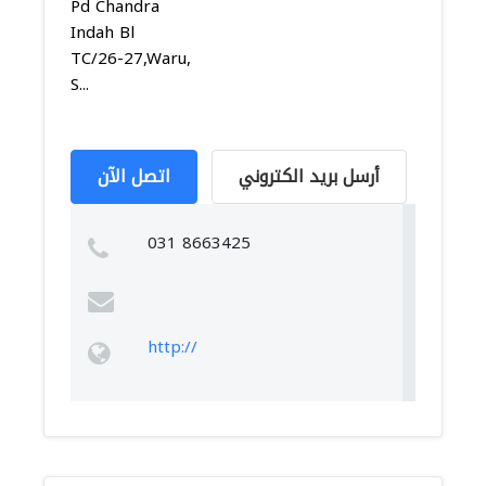
Pd Chandra
Indah Bl
TC/26-27,Waru,
S...
أرسل بريد الكتروني
اتصل الآن
031 8663425
http://