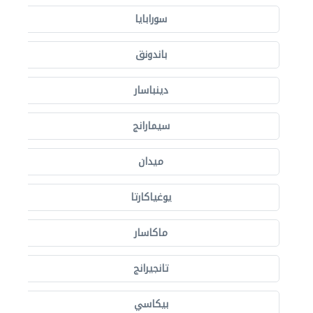
سورابايا
باندونق
دينباسار
سيمارانج
ميدان
يوغياكارتا
ماكاسار
تانجيرانج
بيكاسي