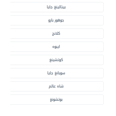
بيتالينغ جايا
جوهور بارو
كلانج
ايبوه
كوتشينغ
سوبانغ جايا
شاه عالم
بوتشونغ