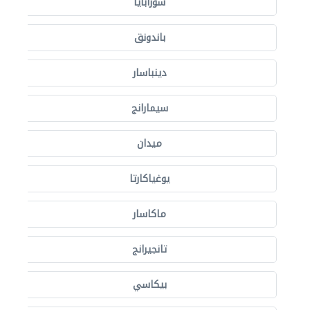
سورابايا
باندونق
دينباسار
سيمارانج
ميدان
يوغياكارتا
ماكاسار
تانجيرانج
بيكاسي