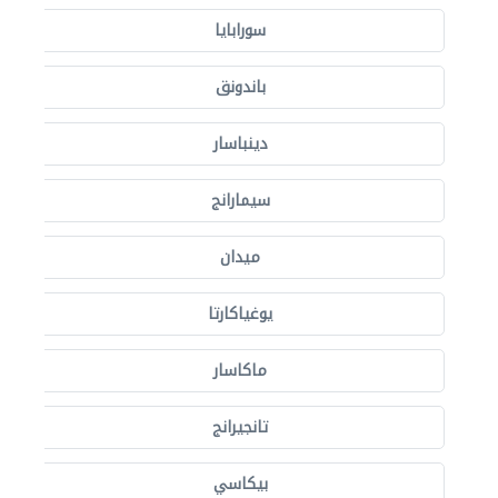
سورابايا
باندونق
دينباسار
سيمارانج
ميدان
يوغياكارتا
ماكاسار
تانجيرانج
بيكاسي