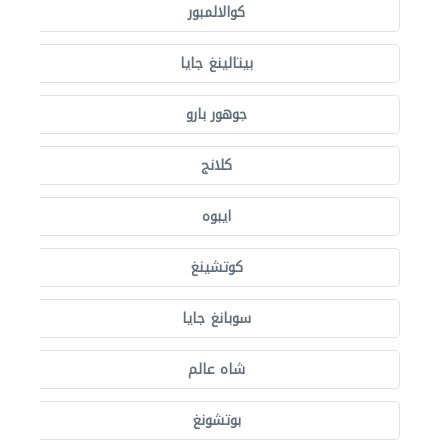
كوالالمبور
بيتالينغ جايا
جوهور بارو
كلانج
ايبوه
كوتشينغ
سوبانغ جايا
شاه عالم
بوتشونغ