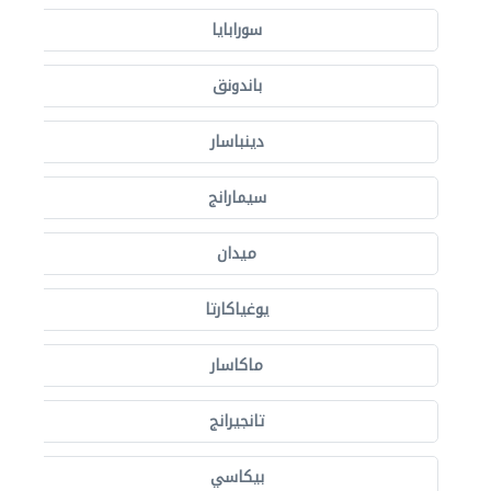
سورابايا
باندونق
دينباسار
سيمارانج
ميدان
يوغياكارتا
ماكاسار
تانجيرانج
بيكاسي