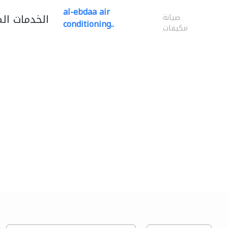
al-ebdaa air
الخدمات ال
صيانة
conditioning..
مكيفات
شركة ركن أمجاد..
البلاط وسيراميك