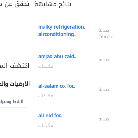
تحقق عن خد
نتائج مشابهة
malky refrigeration,
صيانة
airconditioning..
مكيفات
amjad abu zaid..
صيانة
اكتشف المزي
مكيفات
الأرضيات وال
al-salam co. for..
صيانة
مكيفات
البلاط وسيرا
ali eid for..
صيانة
مكيفات