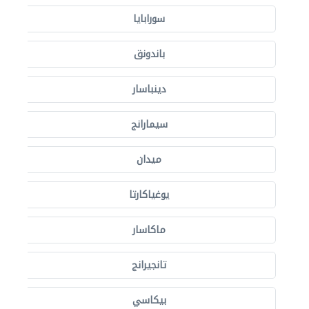
سورابايا
باندونق
دينباسار
سيمارانج
ميدان
يوغياكارتا
ماكاسار
تانجيرانج
بيكاسي