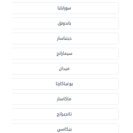
سورابايا
باندونق
دينباسار
سيمارانج
ميدان
يوغياكارتا
ماكاسار
تانجيرانج
بيكاسي